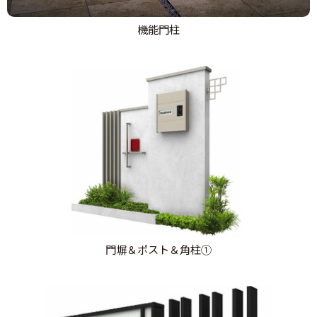
機能門柱
門塀＆ポスト＆角柱①