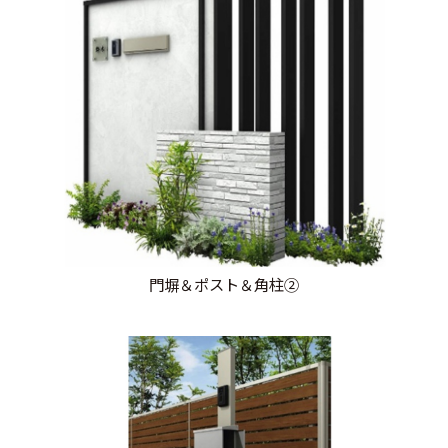
門塀＆ポスト＆角柱②