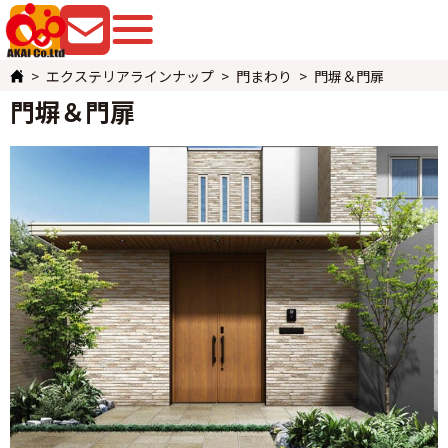
079-225-8080
お問い合わせ
エクステリアラインナップ
門まわり
門塀＆門扉
門塀＆門扉