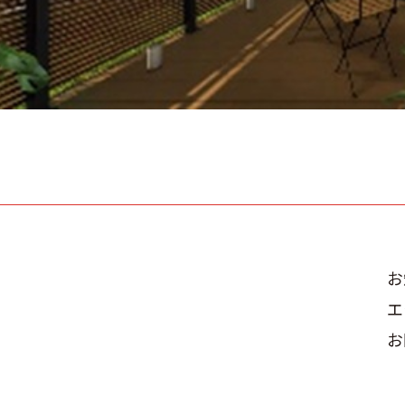
お
エ
お